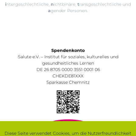
i
ntergeschlechtliche,
n
ichtbinäre,
t
ransgeschlechtliche und
a
gender Personen.
Spendenkonto
Salute e.V. – Institut für soziales, kulturelles und
gesundheitliches Lernen
DE 26 8705 0000 3551 0001 06
CHEKDE81XXX
Sparkasse Chemnitz
Diese Seite verwendet Cookies, um die Nutzerfreundlichkeit