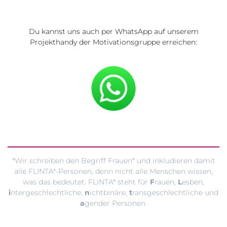
Du kannst uns auch per WhatsApp auf unserem
Projekthandy der Motivationsgruppe erreichen:
*Wir schreiben den Begriff Frauen* und inkludieren damit
alle FLINTA*-Personen, denn nicht alle Menschen wissen,
was das bedeutet. FLINTA* steht für
F
rauen,
L
esben,
i
ntergeschlechtliche,
n
ichtbinäre,
t
ransgeschlechtliche und
a
gender Personen.