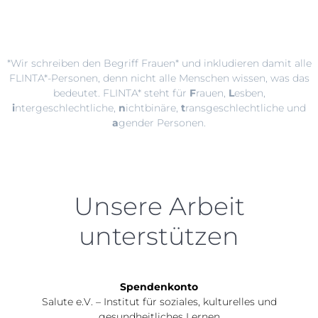
*Wir schreiben den Begriff Frauen* und inkludieren damit alle
FLINTA*-Personen, denn nicht alle Menschen wissen, was das
bedeutet. FLINTA* steht für
F
rauen,
L
esben,
i
ntergeschlechtliche,
n
ichtbinäre,
t
ransgeschlechtliche und
a
gender Personen.
Unsere Arbeit
unterstützen
Spendenkonto
Salute e.V. – Institut für soziales, kulturelles und
gesundheitliches Lernen