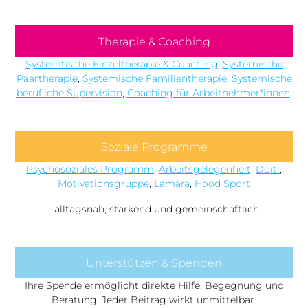
Therapie & Coaching
Systemtische Einzeltherapie & Coaching
,
Systemische
Paartherapie
,
Systemische Familientherapie
,
Systemische
berufliche Supervision
,
Coaching für Arbeitnehmer*innen
.
Soziale Programme
Psychosoziales Programm
,
Arbeitsgelegenheit,
Doit!
,
Motivationsgruppe
,
Lamara
,
Hood Sport
– alltagsnah, stärkend und gemeinschaftlich.
Unterstützen & Spenden
Ihre Spende ermöglicht direkte Hilfe, Begegnung und
Beratung. Jeder Beitrag wirkt unmittelbar.