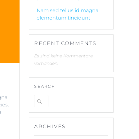
Nam sed tellus id magna
elementum tincidunt
RECENT COMMENTS
Es sind keine Kommentare
vorhanden.
SEARCH
agna
Suche
ies,
nach:
a
ARCHIVES